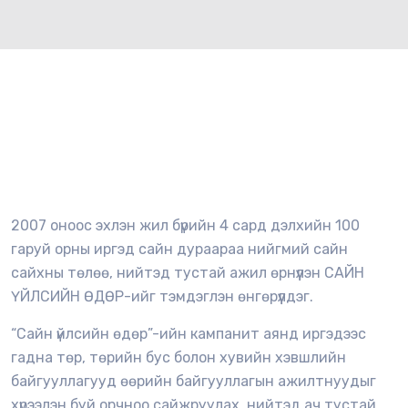
2007 оноос эхлэн жил бүрийн 4 сард дэлхийн 100
гаруй орны иргэд сайн дураараа нийгмий сайн
сайхны төлөө, нийтэд тустай ажил өрнүүлэн САЙН
ҮЙЛСИЙН ӨДӨР-ийг тэмдэглэн өнгөрүүлдэг.
“Сайн үйлсийн өдөр”-ийн кампанит аянд иргэдээс
гадна төр, төрийн бус болон хувийн хэвшлийн
байгууллагууд өөрийн байгууллагын ажилтнуудыг
хүрээлэн буй орчноо сайжруулах, нийтэд ач тустай