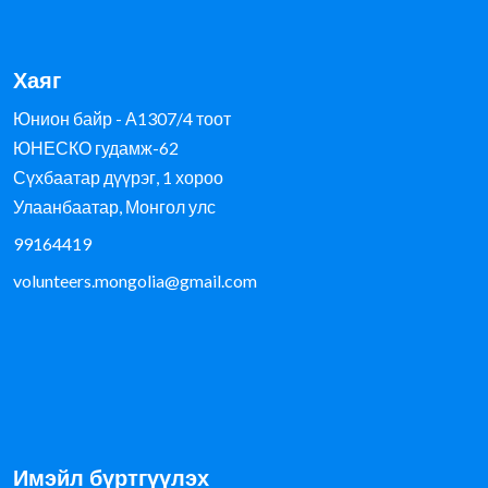
Хаяг
Юнион байр - А1307/4 тоот
ЮНЕСКО гудамж-62
Сүхбаатар дүүрэг, 1 хороо
Улаанбаатар, Монгол улс
99164419
volunteers.mongolia@gmail.com
Имэйл бүртгүүлэх