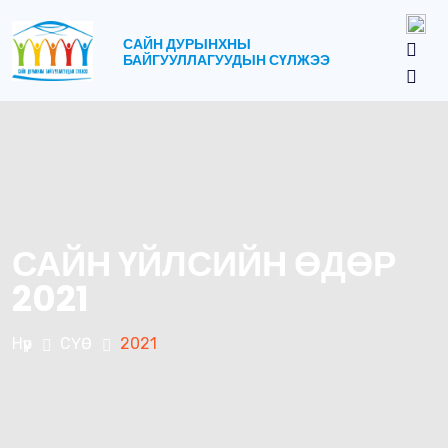
САЙН ДУРЫНХНЫ
БАЙГУУЛЛАГУУДЫН СҮЛЖЭЭ
САЙН ҮЙЛСИЙН ӨДӨР
2021
Нүүр
СҮӨ
2021