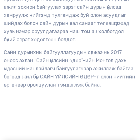
ажил зохион байгуулах зэрэг сайн дурын үйлсэд
хамруулж нийгэмд тулгамдаж буй олон асуудлыг
шийдэх болон сайн дурын үзэл санааг төлөвшүүлэхэд
хувь нэмэр оруулдагаараа маш том ач холбогдол
бүхий эерэг хөдөлгөөн болдог.
Сайн дурынхны байгууллагуудын сүлжээ нь 2017
оноос эхлэн “Сайн үйлсийн өдөр”-ийн Монгол дахь
үндэсний манлайлагч байгуулагчаар ажиллаж байгаа
бөгөөд жил бүр САЙН ҮЙЛСИЙН ӨДӨР-т олон нийтийн
өргөнөөр оролцуулан тэмдэглэж байна.